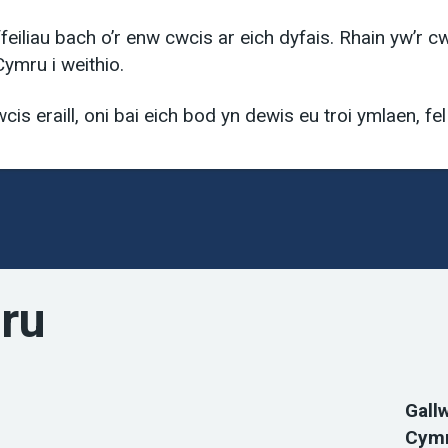
iliau bach o’r enw cwcis ar eich dyfais. Rhain yw’r c
Cymru i weithio.
 eraill, oni bai eich bod yn dewis eu troi ymlaen, fel 
ru
Gall
Cymr