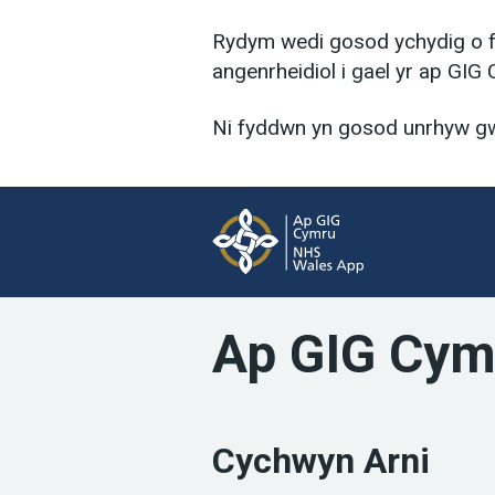
Rydym wedi gosod ychydig o ffe
angenrheidiol i gael yr ap GIG 
Ni fyddwn yn gosod unrhyw gwcis
Ap GIG Cym
Cychwyn Arni