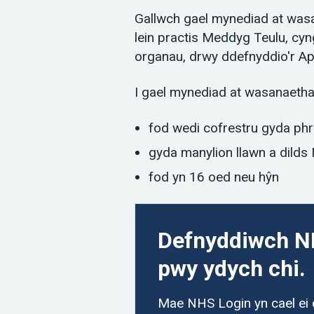
Gallwch gael mynediad at was
lein practis Meddyg Teulu, cy
organau, drwy ddefnyddio'r Ap
I gael mynediad at wasanaethau
fod wedi cofrestru gyda ph
gyda manylion llawn a dilds
fod yn 16 oed neu hŷn
Defnyddiwch N
pwy ydych chi.
Mae NHS Login yn cael ei 