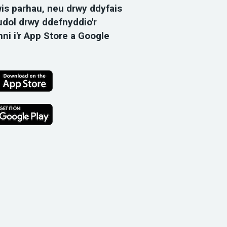
is parhau, neu drwy ddyfais
dol drwy ddefnyddio'r
nni i'r App Store a Google