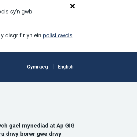
wcis sy’n gwbl
y disgrifir yn ein
polisi cwcis
.
Cymraeg
English
wch gael mynediad at Ap GIG
u drwy borwr gwe drwy