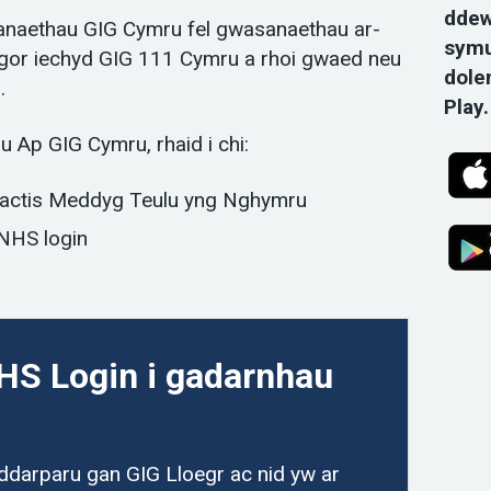
ddew
anaethau GIG Cymru fel gwasanaethau ar-
symu
ngor iechyd GIG 111 Cymru a rhoi gwaed neu
dole
.
Play.
 Ap GIG Cymru, rhaid i chi:
ractis Meddyg Teulu yng Nghymru
 NHS login
HS Login i gadarnhau
ddarparu gan GIG Lloegr ac nid yw ar